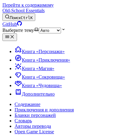
Перейти к содержимому
Old-School Essentials
Поиск
Ctrl
K
GitHub
Выберите тему
Книга «Персонажи»
Книга «Приключения»
Книга «Магия»
Книга «Сокровища»
Книга «Чудовища»
Дополнительно
Содержание
Приключения и дополнения
Бланки персонажей
Словарь
Авторы перевода
Open Game License